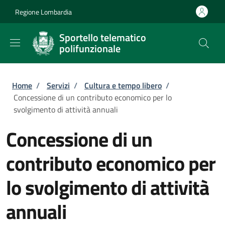
Salta al contenuto principale
Skip to footer content
Regione Lombardia
Sportello telematico
polifunzionale
Briciole di pane
Home
/
Servizi
/
Cultura e tempo libero
/
Concessione di un contributo economico per lo
svolgimento di attività annuali
Concessione di un
contributo economico per
lo svolgimento di attività
annuali